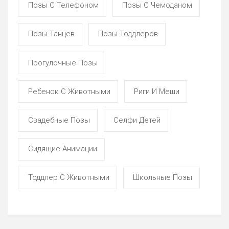
Позы С Телефоном
Позы С Чемоданом
Позы Танцев
Позы Тоддлеров
Прогулочные Позы
Ребенок С Животными
Риги И Меши
Свадебные Позы
Селфи Детей
Сидящие Анимации
Тоддлер С Животными
Школьные Позы