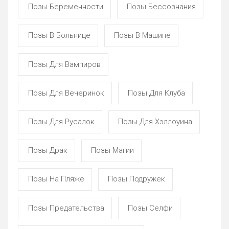
Позы Беременности
Позы Бессознания
Позы В Больнице
Позы В Машине
Позы Для Вампиров
Позы Для Вечеринок
Позы Для Клуба
Позы Для Русалок
Позы Для Хэллоуина
Позы Драк
Позы Магии
Позы На Пляже
Позы Подружек
Позы Предательства
Позы Селфи