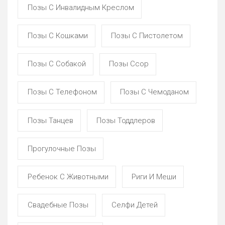
Позы С Инвалидным Креслом
Позы С Кошками
Позы С Пистолетом
Позы С Собакой
Позы Ссор
Позы С Телефоном
Позы С Чемоданом
Позы Танцев
Позы Тоддлеров
Прогулочные Позы
Ребенок С Животными
Риги И Меши
Свадебные Позы
Селфи Детей