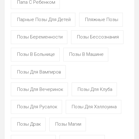
Папа С Ребенком
Парные Позы Для Детей
Пляжные Позы
Позы Беременности
Позы Бессознания
Позы В Больнице
Позы В Машине
Позы Для Вампиров
Позы Для Вечеринок
Позы Для Клуба
Позы Для Русалок
Позы Для Хэллоуина
Позы Драк
Позы Магии