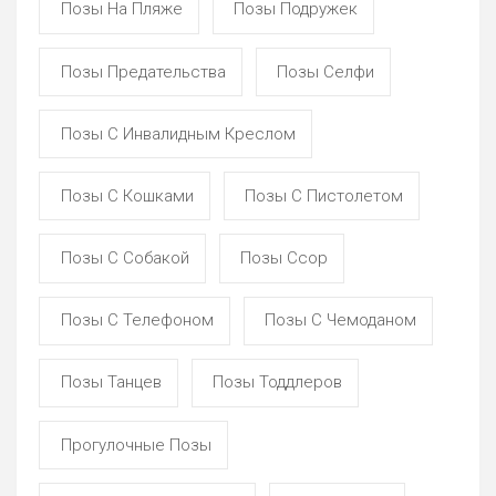
Позы На Пляже
Позы Подружек
Позы Предательства
Позы Селфи
Позы С Инвалидным Креслом
Позы С Кошками
Позы С Пистолетом
Позы С Собакой
Позы Ссор
Позы С Телефоном
Позы С Чемоданом
Позы Танцев
Позы Тоддлеров
Прогулочные Позы