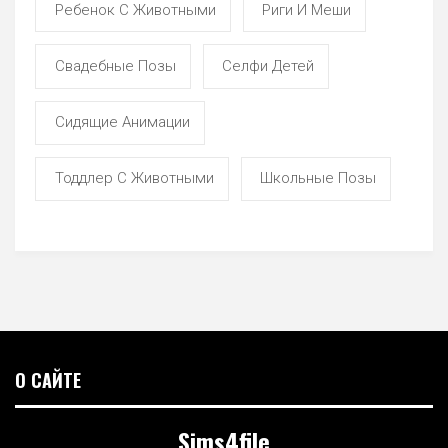
Ребенок С Животными
Риги И Меши
Свадебные Позы
Селфи Детей
Сидящие Анимации
Тоддлер С Животными
Школьные Позы
О САЙТЕ
Sims4file