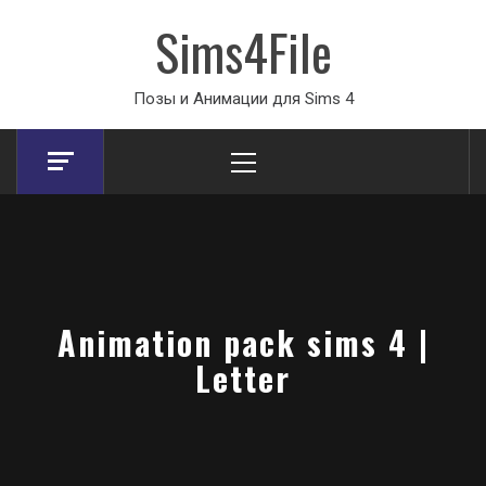
Sims4File
Позы и Анимации для Sims 4
Primary
Menu
Animation pack sims 4 |
Letter