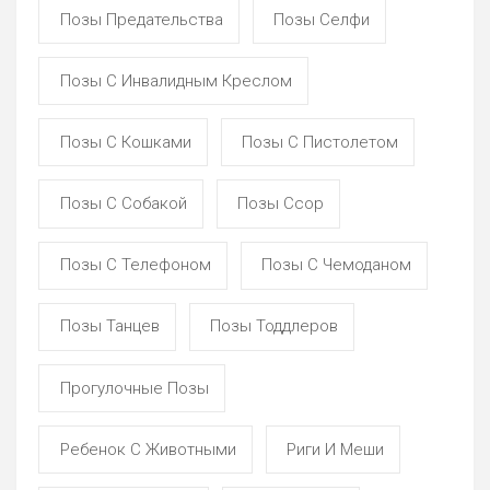
Позы Предательства
Позы Селфи
Позы С Инвалидным Креслом
Позы С Кошками
Позы С Пистолетом
Позы С Собакой
Позы Ссор
Позы С Телефоном
Позы С Чемоданом
Позы Танцев
Позы Тоддлеров
Прогулочные Позы
Ребенок С Животными
Риги И Меши