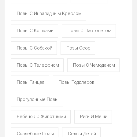
Позы С Инвалидным Креслом
Позы С Кошками
Позы С Пистолетом
Позы С Собакой
Позы Ссор
Позы С Телефоном
Позы С Чемоданом
Позы Танцев
Позы Тоддлеров
Прогулочные Позы
Ребенок С Животными
Риги И Меши
Свадебные Позы
Селфи Детей