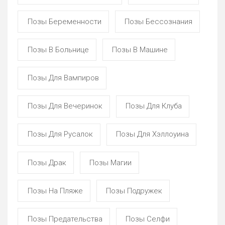
Позы Беременности
Позы Бессознания
Позы В Больнице
Позы В Машине
Позы Для Вампиров
Позы Для Вечеринок
Позы Для Клуба
Позы Для Русалок
Позы Для Хэллоуина
Позы Драк
Позы Магии
Позы На Пляже
Позы Подружек
Позы Предательства
Позы Селфи