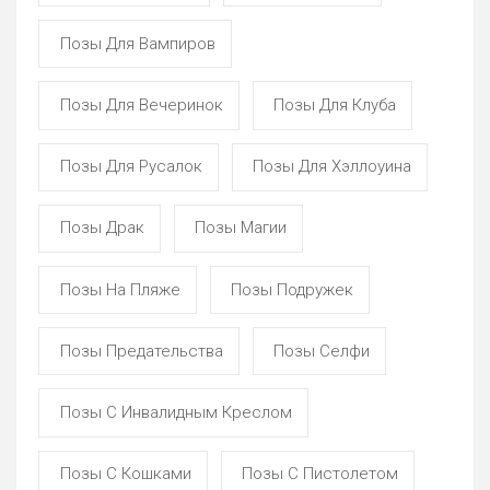
Позы Для Вампиров
Позы Для Вечеринок
Позы Для Клуба
Позы Для Русалок
Позы Для Хэллоуина
Позы Драк
Позы Магии
Позы На Пляже
Позы Подружек
Позы Предательства
Позы Селфи
Позы С Инвалидным Креслом
Позы С Кошками
Позы С Пистолетом