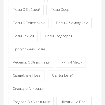
Позы С Собакой
Позы Ссор
Позы С Телефоном
Позы С Чемоданом
Позы Танцев
Позы Тоддлеров
Прогулочные Позы
Ребенок С Животными
Риги И Меши
Свадебные Позы
Селфи Детей
Сидящие Анимации
Тоддлер С Животными
Школьные Позы