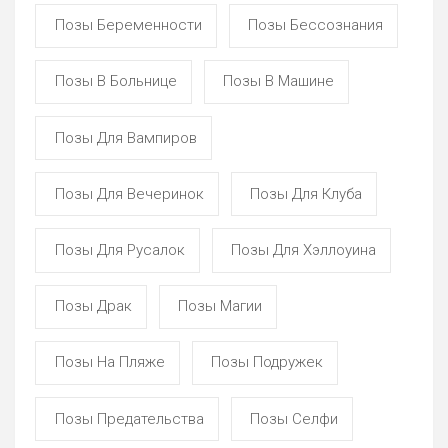
Позы Беременности
Позы Бессознания
Позы В Больнице
Позы В Машине
Позы Для Вампиров
Позы Для Вечеринок
Позы Для Клуба
Позы Для Русалок
Позы Для Хэллоуина
Позы Драк
Позы Магии
Позы На Пляже
Позы Подружек
Позы Предательства
Позы Селфи