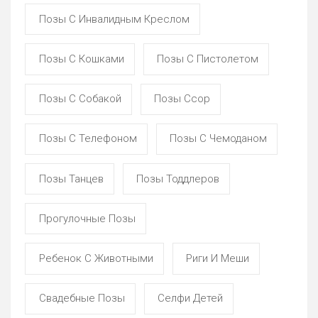
Позы С Инвалидным Креслом
Позы С Кошками
Позы С Пистолетом
Позы С Собакой
Позы Ссор
Позы С Телефоном
Позы С Чемоданом
Позы Танцев
Позы Тоддлеров
Прогулочные Позы
Ребенок С Животными
Риги И Меши
Свадебные Позы
Селфи Детей