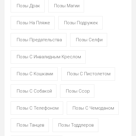
Позы Драк
Позы Магии
Позы На Пляже
Позы Подружек
Позы Предательства
Позы Селфи
Позы С Инвалидным Креслом
Позы С Кошками
Позы С Пистолетом
Позы С Собакой
Позы Ссор
Позы С Телефоном
Позы С Чемоданом
Позы Танцев
Позы Тоддлеров