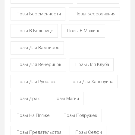
Позы Беременности
Позы Бессознания
Позы В Больнице
Позы В Машине
Позы Для Вампиров
Позы Для Вечеринок
Позы Для Клуба
Позы Для Русалок
Позы Для Хэллоуина
Позы Драк
Позы Магии
Позы На Пляже
Позы Подружек
Позы Предательства
Позы Селфи