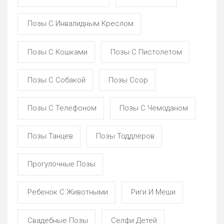
Позы С Инвалидным Креслом
Позы С Кошками
Позы С Пистолетом
Позы С Собакой
Позы Ссор
Позы С Телефоном
Позы С Чемоданом
Позы Танцев
Позы Тоддлеров
Прогулочные Позы
Ребенок С Животными
Риги И Меши
Свадебные Позы
Селфи Детей