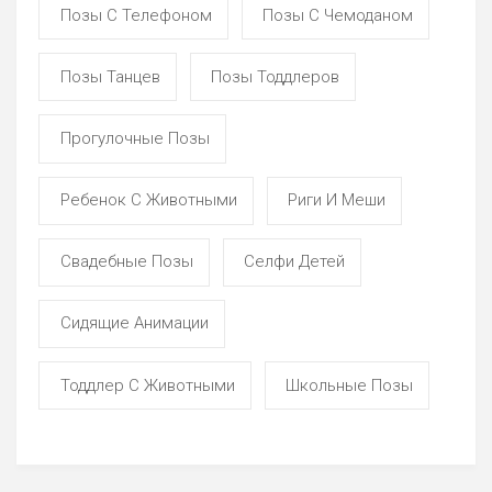
Позы С Телефоном
Позы С Чемоданом
Позы Танцев
Позы Тоддлеров
Прогулочные Позы
Ребенок С Животными
Риги И Меши
Свадебные Позы
Селфи Детей
Сидящие Анимации
Тоддлер С Животными
Школьные Позы