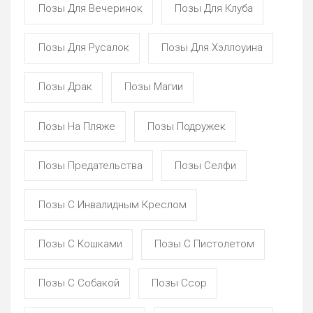
Позы Для Вечеринок
Позы Для Клуба
Позы Для Русалок
Позы Для Хэллоуина
Позы Драк
Позы Магии
Позы На Пляже
Позы Подружек
Позы Предательства
Позы Селфи
Позы С Инвалидным Креслом
Позы С Кошками
Позы С Пистолетом
Позы С Собакой
Позы Ссор