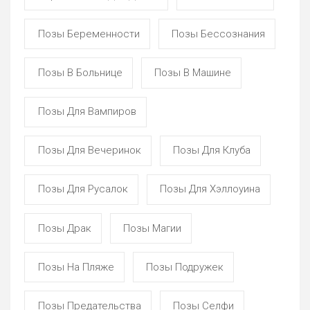
Позы Беременности
Позы Бессознания
Позы В Больнице
Позы В Машине
Позы Для Вампиров
Позы Для Вечеринок
Позы Для Клуба
Позы Для Русалок
Позы Для Хэллоуина
Позы Драк
Позы Магии
Позы На Пляже
Позы Подружек
Позы Предательства
Позы Селфи