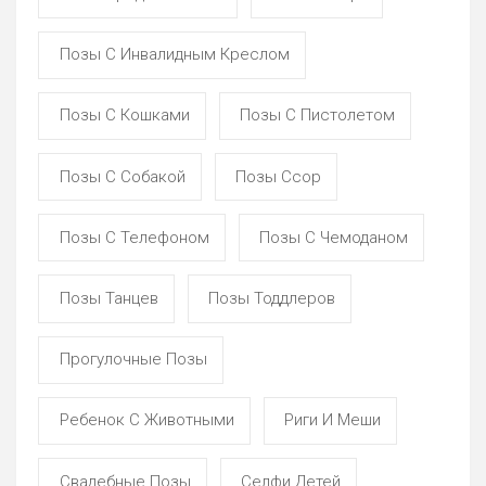
Позы С Инвалидным Креслом
Позы С Кошками
Позы С Пистолетом
Позы С Собакой
Позы Ссор
Позы С Телефоном
Позы С Чемоданом
Позы Танцев
Позы Тоддлеров
Прогулочные Позы
Ребенок С Животными
Риги И Меши
Свадебные Позы
Селфи Детей