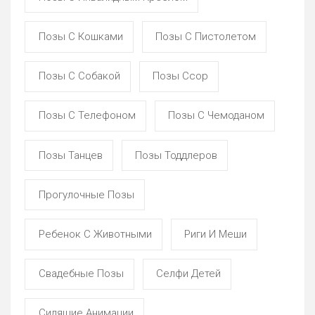
Позы С Кошками
Позы С Пистолетом
Позы С Собакой
Позы Ссор
Позы С Телефоном
Позы С Чемоданом
Позы Танцев
Позы Тоддлеров
Прогулочные Позы
Ребенок С Животными
Риги И Меши
Свадебные Позы
Селфи Детей
Сидящие Анимации