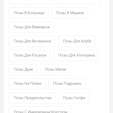
Позы В Больнице
Позы В Машине
Позы Для Вампиров
Позы Для Вечеринок
Позы Для Клуба
Позы Для Русалок
Позы Для Хэллоуина
Позы Драк
Позы Магии
Позы На Пляже
Позы Подружек
Позы Предательства
Позы Селфи
Позы С Инвалидным Креслом