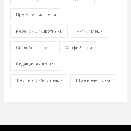
Прогулочные Позы
Ребенок С Животными
Риги И Меши
Свадебные Позы
Селфи Детей
Сидящие Анимации
Тоддлер С Животными
Школьные Позы