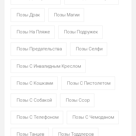
Позы Драк
Позы Магии
Позы На Пляже
Позы Подружек
Позы Предательства
Позы Селфи
Позы С Инвалидным Креслом
Позы С Кошками
Позы С Пистолетом
Позы С Собакой
Позы Ссор
Позы С Телефоном
Позы С Чемоданом
Позы Танцев
Позы Тоддлеров