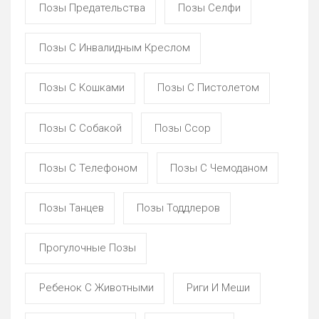
Позы Предательства
Позы Селфи
Позы С Инвалидным Креслом
Позы С Кошками
Позы С Пистолетом
Позы С Собакой
Позы Ссор
Позы С Телефоном
Позы С Чемоданом
Позы Танцев
Позы Тоддлеров
Прогулочные Позы
Ребенок С Животными
Риги И Меши