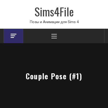
Sims4File
Позы и Анимации для Sims 4
Primary
Menu
Couple Pose (#1)