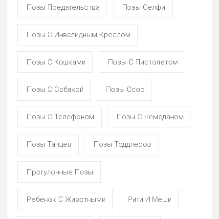
Позы Предательства
Позы Селфи
Позы С Инвалидным Креслом
Позы С Кошками
Позы С Пистолетом
Позы С Собакой
Позы Ссор
Позы С Телефоном
Позы С Чемоданом
Позы Танцев
Позы Тоддлеров
Прогулочные Позы
Ребенок С Животными
Риги И Меши