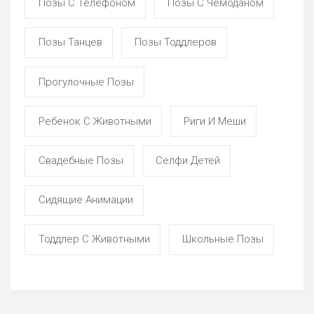
Позы С Телефоном
Позы С Чемоданом
Позы Танцев
Позы Тоддлеров
Прогулочные Позы
Ребенок С Животными
Риги И Меши
Свадебные Позы
Селфи Детей
Сидящие Анимации
Тоддлер С Животными
Школьные Позы