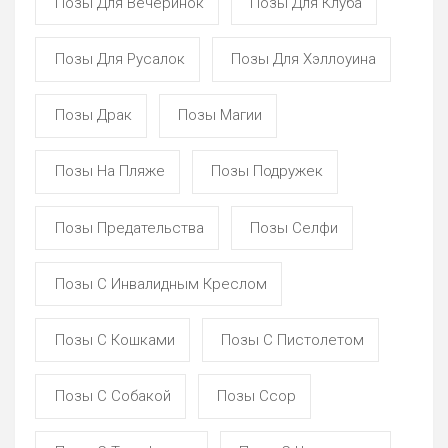
Позы Для Вечеринок
Позы Для Клуба
Позы Для Русалок
Позы Для Хэллоуина
Позы Драк
Позы Магии
Позы На Пляже
Позы Подружек
Позы Предательства
Позы Селфи
Позы С Инвалидным Креслом
Позы С Кошками
Позы С Пистолетом
Позы С Собакой
Позы Ссор