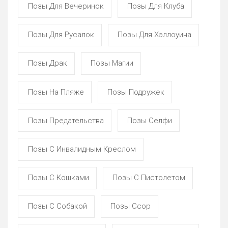
Позы Для Вечеринок
Позы Для Клуба
Позы Для Русалок
Позы Для Хэллоуина
Позы Драк
Позы Магии
Позы На Пляже
Позы Подружек
Позы Предательства
Позы Селфи
Позы С Инвалидным Креслом
Позы С Кошками
Позы С Пистолетом
Позы С Собакой
Позы Ссор