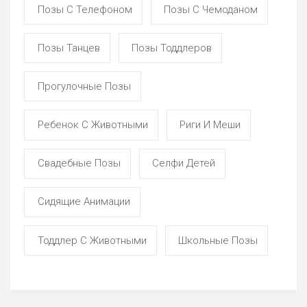
Позы С Телефоном
Позы С Чемоданом
Позы Танцев
Позы Тоддлеров
Прогулочные Позы
Ребенок С Животными
Риги И Меши
Свадебные Позы
Селфи Детей
Сидящие Анимации
Тоддлер С Животными
Школьные Позы