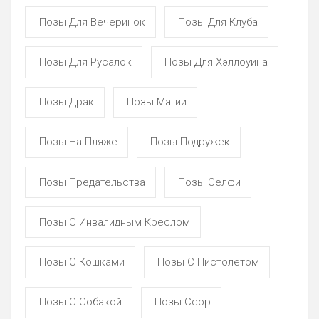
Позы Для Вечеринок
Позы Для Клуба
Позы Для Русалок
Позы Для Хэллоуина
Позы Драк
Позы Магии
Позы На Пляже
Позы Подружек
Позы Предательства
Позы Селфи
Позы С Инвалидным Креслом
Позы С Кошками
Позы С Пистолетом
Позы С Собакой
Позы Ссор