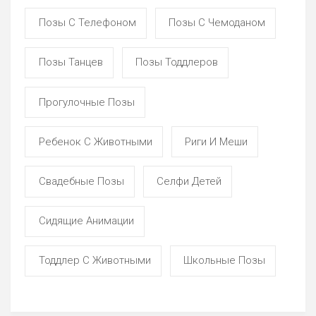
Позы С Телефоном
Позы С Чемоданом
Позы Танцев
Позы Тоддлеров
Прогулочные Позы
Ребенок С Животными
Риги И Меши
Свадебные Позы
Селфи Детей
Сидящие Анимации
Тоддлер С Животными
Школьные Позы