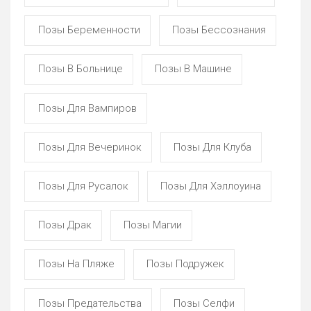
Позы Беременности
Позы Бессознания
Позы В Больнице
Позы В Машине
Позы Для Вампиров
Позы Для Вечеринок
Позы Для Клуба
Позы Для Русалок
Позы Для Хэллоуина
Позы Драк
Позы Магии
Позы На Пляже
Позы Подружек
Позы Предательства
Позы Селфи