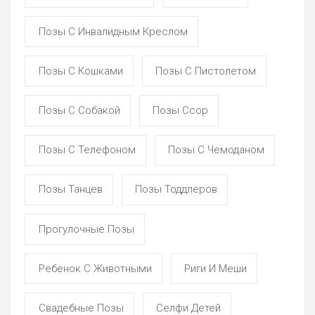
Позы С Инвалидным Креслом
Позы С Кошками
Позы С Пистолетом
Позы С Собакой
Позы Ссор
Позы С Телефоном
Позы С Чемоданом
Позы Танцев
Позы Тоддлеров
Прогулочные Позы
Ребенок С Животными
Риги И Меши
Свадебные Позы
Селфи Детей