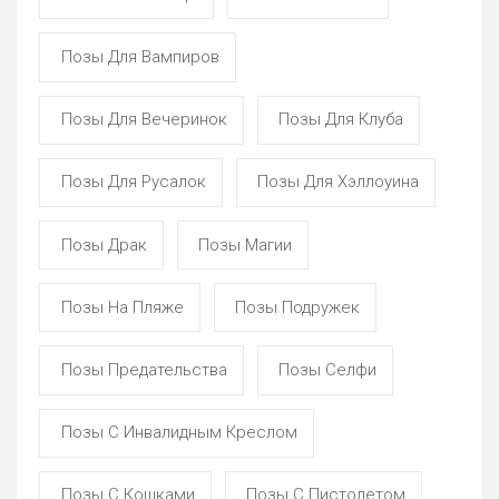
Позы Для Вампиров
Позы Для Вечеринок
Позы Для Клуба
Позы Для Русалок
Позы Для Хэллоуина
Позы Драк
Позы Магии
Позы На Пляже
Позы Подружек
Позы Предательства
Позы Селфи
Позы С Инвалидным Креслом
Позы С Кошками
Позы С Пистолетом