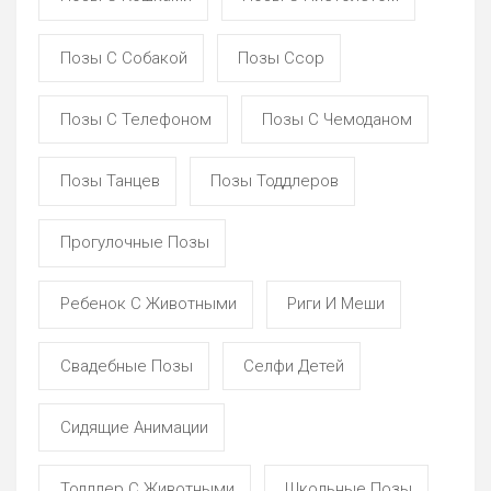
Позы С Собакой
Позы Ссор
Позы С Телефоном
Позы С Чемоданом
Позы Танцев
Позы Тоддлеров
Прогулочные Позы
Ребенок С Животными
Риги И Меши
Свадебные Позы
Селфи Детей
Сидящие Анимации
Тоддлер С Животными
Школьные Позы