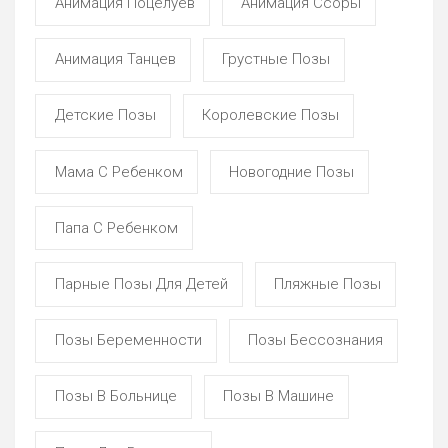
Анимация Поцелуев
Анимация Ссоры
Анимация Танцев
Грустные Позы
Детские Позы
Королевские Позы
Мама С Ребенком
Новогодние Позы
Папа С Ребенком
Парные Позы Для Детей
Пляжные Позы
Позы Беременности
Позы Бессознания
Позы В Больнице
Позы В Машине