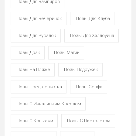
Позы Для Вампиров
Позы Для Вечеринок
Позы Для Клуба
Позы Для Русалок
Позы Для Хэллоуина
Позы Драк
Позы Магии
Позы На Пляже
Позы Подружек
Позы Предательства
Позы Селфи
Позы С Инвалидным Креслом
Позы С Кошками
Позы С Пистолетом