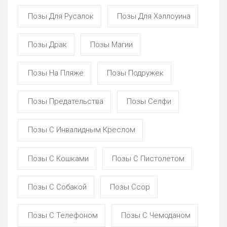
Позы Для Русалок
Позы Для Хэллоуина
Позы Драк
Позы Магии
Позы На Пляже
Позы Подружек
Позы Предательства
Позы Селфи
Позы С Инвалидным Креслом
Позы С Кошками
Позы С Пистолетом
Позы С Собакой
Позы Ссор
Позы С Телефоном
Позы С Чемоданом