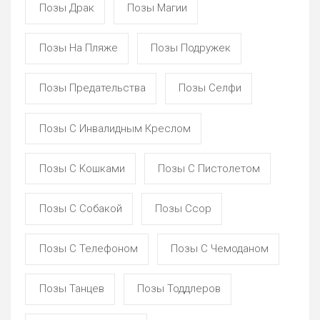
Позы Драк
Позы Магии
Позы На Пляже
Позы Подружек
Позы Предательства
Позы Селфи
Позы С Инвалидным Креслом
Позы С Кошками
Позы С Пистолетом
Позы С Собакой
Позы Ссор
Позы С Телефоном
Позы С Чемоданом
Позы Танцев
Позы Тоддлеров