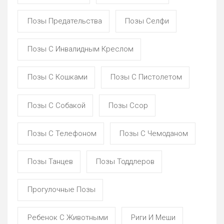
Позы Предательства
Позы Селфи
Позы С Инвалидным Креслом
Позы С Кошками
Позы С Пистолетом
Позы С Собакой
Позы Ссор
Позы С Телефоном
Позы С Чемоданом
Позы Танцев
Позы Тоддлеров
Прогулочные Позы
Ребенок С Животными
Риги И Меши