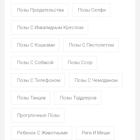
Позы Предательства
Позы Селфи
Позы С Инвалидным Креслом
Позы С Кошками
Позы С Пистолетом
Позы С Собакой
Позы Ссор
Позы С Телефоном
Позы С Чемоданом
Позы Танцев
Позы Тоддлеров
Прогулочные Позы
Ребенок С Животными
Риги И Меши