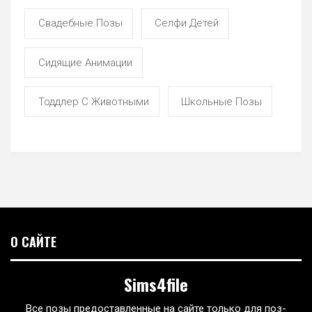
Свадебные Позы
Селфи Детей
Сидящие Анимации
Тоддлер С Животными
Школьные Позы
О САЙТЕ
Sims4file
Все позы предоставленные на сайте только для поз-