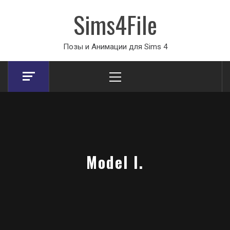
Sims4File
Позы и Анимации для Sims 4
Primary
Menu
Model I.