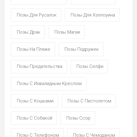
Позы Для Русалок
Позы Для Хэллоуина
Позы Драк
Позы Магии
Позы На Пляже
Позы Подружек
Позы Предательства
Позы Селфи
Позы С Инвалидным Креслом
Позы С Кошками
Позы С Пистолетом
Позы С Собакой
Позы Ссор
Позы С Телефоном
Позы С Чемоданом