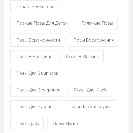
Папа С Ребенком
Парные Позы Для Детей
Пляжные Позы
Позы Беременности
Позы Бессознания
Позы В Больнице
Позы В Машине
Позы Для Вампиров
Позы Для Вечеринок
Позы Для Клуба
Позы Для Русалок
Позы Для Хэллоуина
Позы Драк
Позы Магии