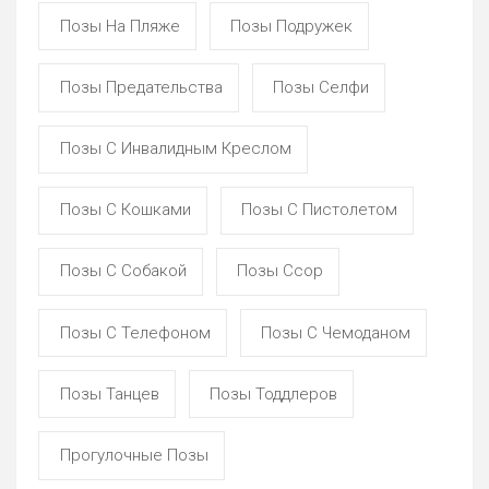
Позы На Пляже
Позы Подружек
Позы Предательства
Позы Селфи
Позы С Инвалидным Креслом
Позы С Кошками
Позы С Пистолетом
Позы С Собакой
Позы Ссор
Позы С Телефоном
Позы С Чемоданом
Позы Танцев
Позы Тоддлеров
Прогулочные Позы