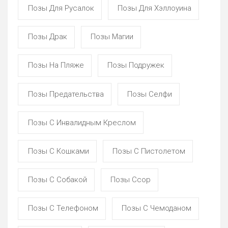
Позы Для Русалок
Позы Для Хэллоуина
Позы Драк
Позы Магии
Позы На Пляже
Позы Подружек
Позы Предательства
Позы Селфи
Позы С Инвалидным Креслом
Позы С Кошками
Позы С Пистолетом
Позы С Собакой
Позы Ссор
Позы С Телефоном
Позы С Чемоданом