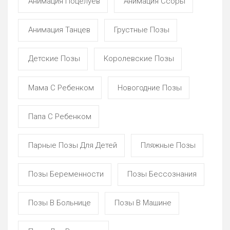
Анимация Поцелуев
Анимация Ссоры
Анимация Танцев
Грустные Позы
Детские Позы
Королевские Позы
Мама С Ребенком
Новогодние Позы
Папа С Ребенком
Парные Позы Для Детей
Пляжные Позы
Позы Беременности
Позы Бессознания
Позы В Больнице
Позы В Машине