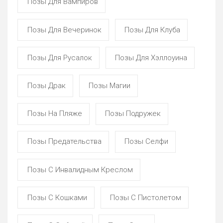
Позы Для Вампиров
Позы Для Вечеринок
Позы Для Клуба
Позы Для Русалок
Позы Для Хэллоуина
Позы Драк
Позы Магии
Позы На Пляже
Позы Подружек
Позы Предательства
Позы Селфи
Позы С Инвалидным Креслом
Позы С Кошками
Позы С Пистолетом