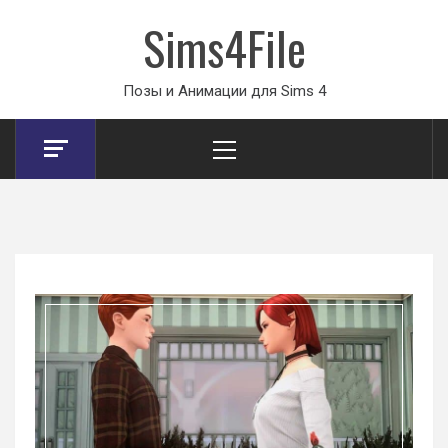
Sims4File
Позы и Анимации для Sims 4
Primary
Menu