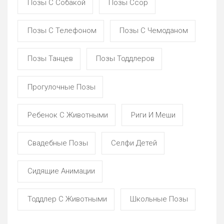
Позы С Собакой
Позы Ссор
Позы С Телефоном
Позы С Чемоданом
Позы Танцев
Позы Тоддлеров
Прогулочные Позы
Ребенок С Животными
Риги И Меши
Свадебные Позы
Селфи Детей
Сидящие Анимации
Тоддлер С Животными
Школьные Позы