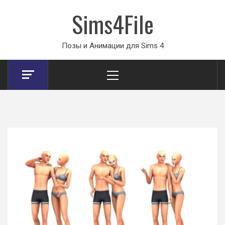
Sims4File
Позы и Анимации для Sims 4
Primary
Menu