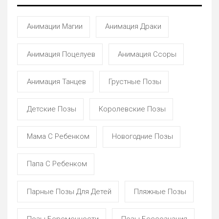
Анимации Магии
Анимация Драки
Анимация Поцелуев
Анимация Ссоры
Анимация Танцев
Грустные Позы
Детские Позы
Королевские Позы
Мама С Ребенком
Новогодние Позы
Папа С Ребенком
Парные Позы Для Детей
Пляжные Позы
Позы Беременности
Позы Бессознания