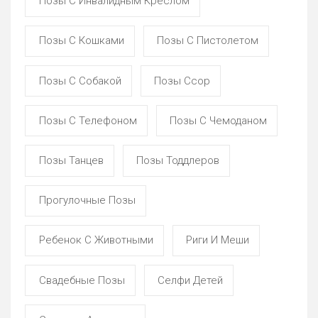
Позы С Инвалидным Креслом
Позы С Кошками
Позы С Пистолетом
Позы С Собакой
Позы Ссор
Позы С Телефоном
Позы С Чемоданом
Позы Танцев
Позы Тоддлеров
Прогулочные Позы
Ребенок С Животными
Риги И Меши
Свадебные Позы
Селфи Детей