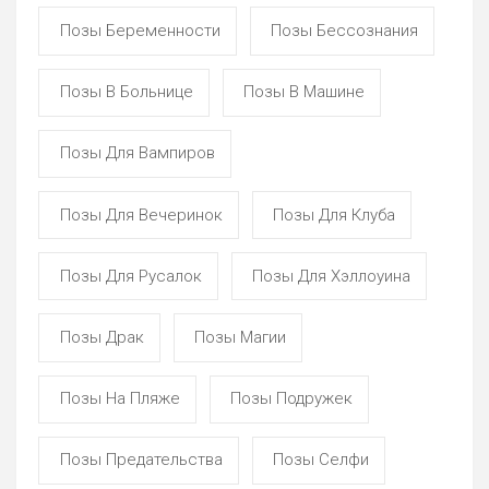
Позы Беременности
Позы Бессознания
Позы В Больнице
Позы В Машине
Позы Для Вампиров
Позы Для Вечеринок
Позы Для Клуба
Позы Для Русалок
Позы Для Хэллоуина
Позы Драк
Позы Магии
Позы На Пляже
Позы Подружек
Позы Предательства
Позы Селфи