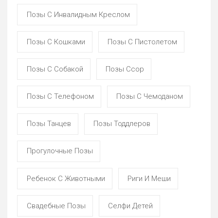
Позы С Инвалидным Креслом
Позы С Кошками
Позы С Пистолетом
Позы С Собакой
Позы Ссор
Позы С Телефоном
Позы С Чемоданом
Позы Танцев
Позы Тоддлеров
Прогулочные Позы
Ребенок С Животными
Риги И Меши
Свадебные Позы
Селфи Детей