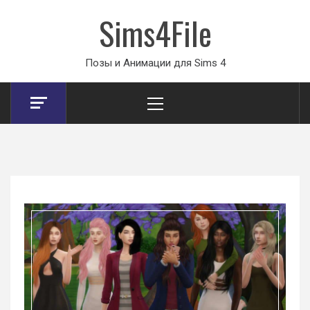
Sims4File
Позы и Анимации для Sims 4
Primary
Menu