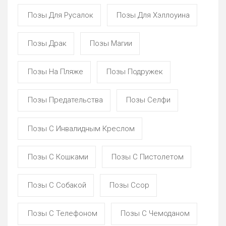
Позы Для Русалок
Позы Для Хэллоуина
Позы Драк
Позы Магии
Позы На Пляже
Позы Подружек
Позы Предательства
Позы Селфи
Позы С Инвалидным Креслом
Позы С Кошками
Позы С Пистолетом
Позы С Собакой
Позы Ссор
Позы С Телефоном
Позы С Чемоданом