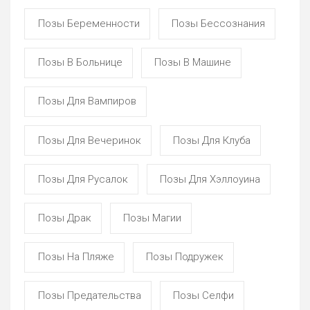
Позы Беременности
Позы Бессознания
Позы В Больнице
Позы В Машине
Позы Для Вампиров
Позы Для Вечеринок
Позы Для Клуба
Позы Для Русалок
Позы Для Хэллоуина
Позы Драк
Позы Магии
Позы На Пляже
Позы Подружек
Позы Предательства
Позы Селфи