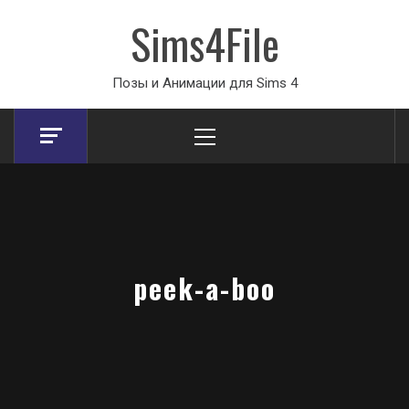
Sims4File
Позы и Анимации для Sims 4
Primary
Menu
peek-a-boo