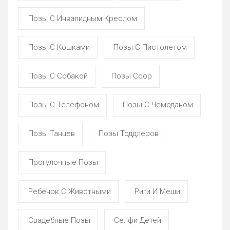
Позы С Инвалидным Креслом
Позы С Кошками
Позы С Пистолетом
Позы С Собакой
Позы Ссор
Позы С Телефоном
Позы С Чемоданом
Позы Танцев
Позы Тоддлеров
Прогулочные Позы
Ребенок С Животными
Риги И Меши
Свадебные Позы
Селфи Детей