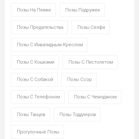
Позы На Пляже
Позы Подружек
Позы Предательства
Позы Селфи
Позы С Инвалидным Креслом
Позы С Кошками
Позы С Пистолетом
Позы С Собакой
Позы Ссор
Позы С Телефоном
Позы С Чемоданом
Позы Танцев
Позы Тоддлеров
Прогулочные Позы