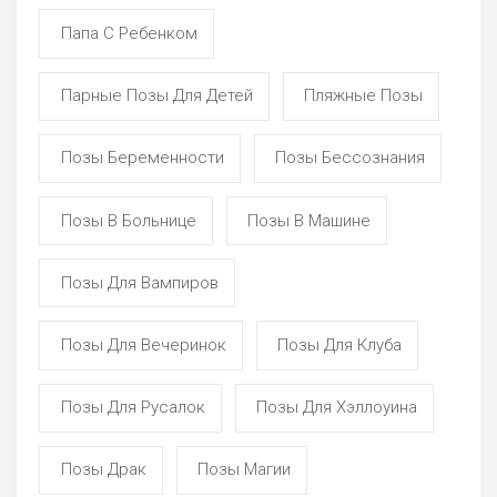
Папа С Ребенком
Парные Позы Для Детей
Пляжные Позы
Позы Беременности
Позы Бессознания
Позы В Больнице
Позы В Машине
Позы Для Вампиров
Позы Для Вечеринок
Позы Для Клуба
Позы Для Русалок
Позы Для Хэллоуина
Позы Драк
Позы Магии