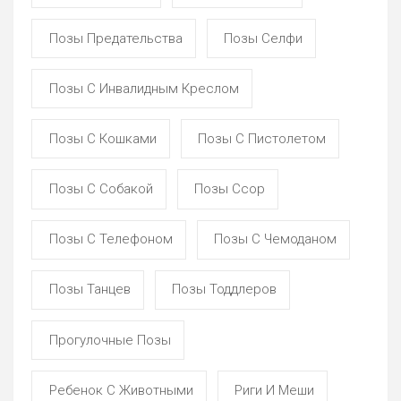
Позы Предательства
Позы Селфи
Позы С Инвалидным Креслом
Позы С Кошками
Позы С Пистолетом
Позы С Собакой
Позы Ссор
Позы С Телефоном
Позы С Чемоданом
Позы Танцев
Позы Тоддлеров
Прогулочные Позы
Ребенок С Животными
Риги И Меши