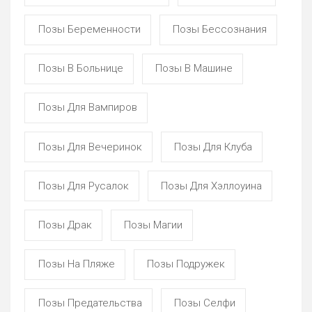
Позы Беременности
Позы Бессознания
Позы В Больнице
Позы В Машине
Позы Для Вампиров
Позы Для Вечеринок
Позы Для Клуба
Позы Для Русалок
Позы Для Хэллоуина
Позы Драк
Позы Магии
Позы На Пляже
Позы Подружек
Позы Предательства
Позы Селфи