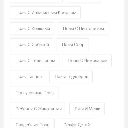
Позы С Инвалидным Креслом
Позы С Кошками
Позы С Пистолетом
Позы С Собакой
Позы Ссор
Позы С Телефоном
Позы С Чемоданом
Позы Танцев
Позы Тоддлеров
Прогулочные Позы
Ребенок С Животными
Риги И Меши
Свадебные Позы
Селфи Детей