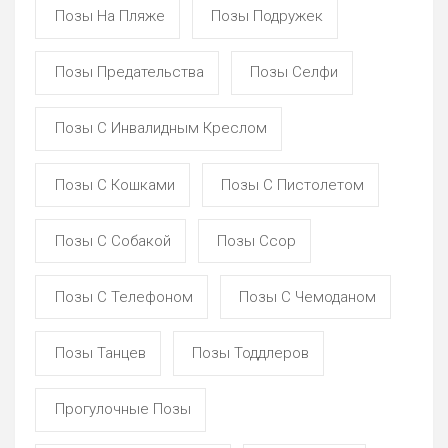
Позы На Пляже
Позы Подружек
Позы Предательства
Позы Селфи
Позы С Инвалидным Креслом
Позы С Кошками
Позы С Пистолетом
Позы С Собакой
Позы Ссор
Позы С Телефоном
Позы С Чемоданом
Позы Танцев
Позы Тоддлеров
Прогулочные Позы