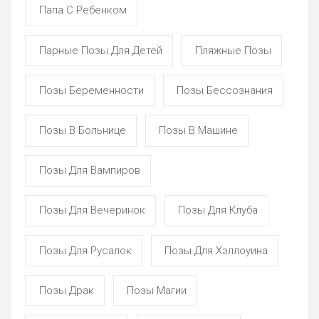
Папа С Ребенком
Парные Позы Для Детей
Пляжные Позы
Позы Беременности
Позы Бессознания
Позы В Больнице
Позы В Машине
Позы Для Вампиров
Позы Для Вечеринок
Позы Для Клуба
Позы Для Русалок
Позы Для Хэллоуина
Позы Драк
Позы Магии