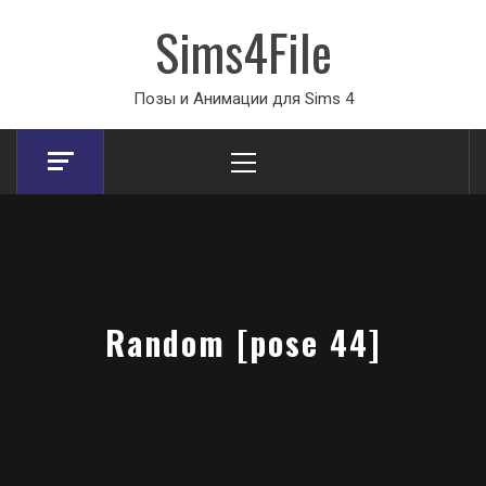
Sims4File
Позы и Анимации для Sims 4
Primary
Menu
Random [pose 44]