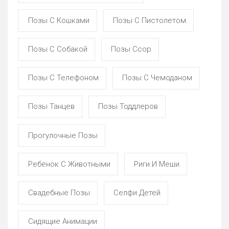
Позы С Кошками
Позы С Пистолетом
Позы С Собакой
Позы Ссор
Позы С Телефоном
Позы С Чемоданом
Позы Танцев
Позы Тоддлеров
Прогулочные Позы
Ребенок С Животными
Риги И Меши
Свадебные Позы
Селфи Детей
Сидящие Анимации