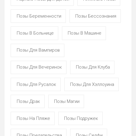
Позы Беременности
Позы Бессознания
Позы В Больнице
Позы В Машине
Позы Для Вампиров
Позы Для Вечеринок
Позы Для Клуба
Позы Для Русалок
Позы Для Хэллоуина
Позы Драк
Позы Магии
Позы На Пляже
Позы Подружек
Позы Предательства
Позы Селфи