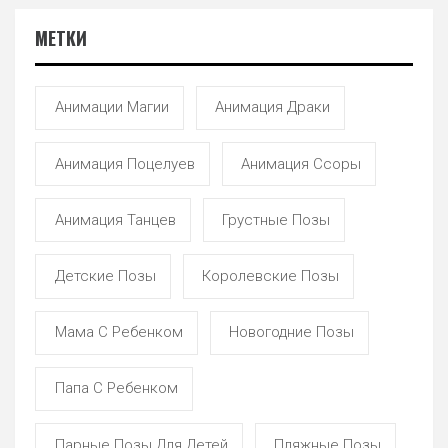
МЕТКИ
Анимации Магии
Анимация Драки
Анимация Поцелуев
Анимация Ссоры
Анимация Танцев
Грустные Позы
Детские Позы
Королевские Позы
Мама С Ребенком
Новогодние Позы
Папа С Ребенком
Парные Позы Для Детей
Пляжные Позы