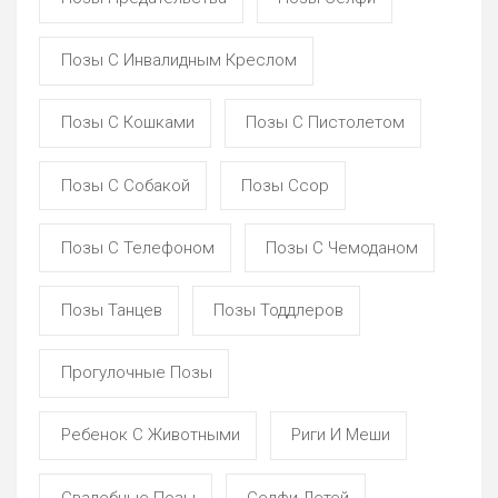
Позы С Инвалидным Креслом
Позы С Кошками
Позы С Пистолетом
Позы С Собакой
Позы Ссор
Позы С Телефоном
Позы С Чемоданом
Позы Танцев
Позы Тоддлеров
Прогулочные Позы
Ребенок С Животными
Риги И Меши
Свадебные Позы
Селфи Детей