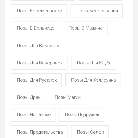
Позы Беременности
Позы Бессознания
Позы В Больнице
Позы В Машине
Позы Для Вампиров
Позы Для Вечеринок
Позы Для Клуба
Позы Для Русалок
Позы Для Хэллоуина
Позы Драк
Позы Магии
Позы На Пляже
Позы Подружек
Позы Предательства
Позы Селфи