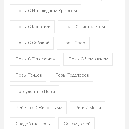
Позы С Инвалидным Креслом
Позы С Кошками
Позы С Пистолетом
Позы С Собакой
Позы Ссор
Позы С Телефоном
Позы С Чемоданом
Позы Танцев
Позы Тоддлеров
Прогулочные Позы
Ребенок С Животными
Риги И Меши
Свадебные Позы
Селфи Детей