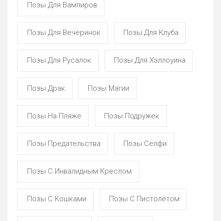
Позы Для Вампиров
Позы Для Вечеринок
Позы Для Клуба
Позы Для Русалок
Позы Для Хэллоуина
Позы Драк
Позы Магии
Позы На Пляже
Позы Подружек
Позы Предательства
Позы Селфи
Позы С Инвалидным Креслом
Позы С Кошками
Позы С Пистолетом