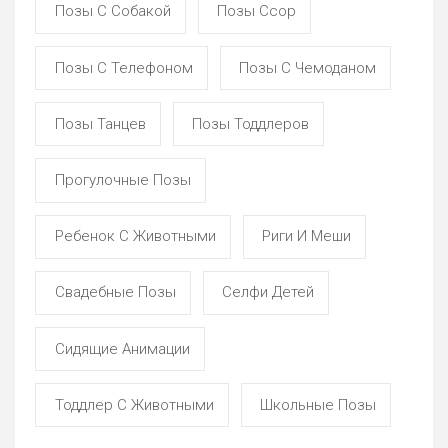
Позы С Собакой
Позы Ссор
Позы С Телефоном
Позы С Чемоданом
Позы Танцев
Позы Тоддлеров
Прогулочные Позы
Ребенок С Животными
Риги И Меши
Свадебные Позы
Селфи Детей
Сидящие Анимации
Тоддлер С Животными
Школьные Позы