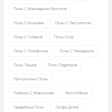
Позы С Инвалидным Креслом
Позы С Кошками
Позы С Пистолетом
Позы С Собакой
Позы Ссор
Позы С Телефоном
Позы С Чемоданом
Позы Танцев
Позы Тоддлеров
Прогулочные Позы
Ребенок С Животными
Риги И Меши
Свадебные Позы
Селфи Детей