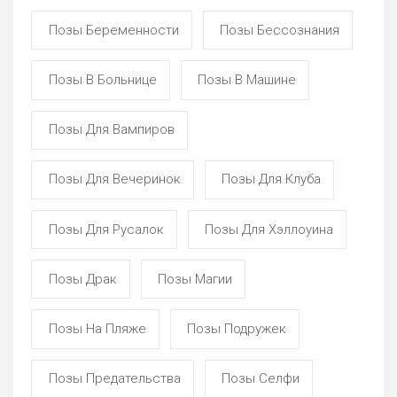
Позы Беременности
Позы Бессознания
Позы В Больнице
Позы В Машине
Позы Для Вампиров
Позы Для Вечеринок
Позы Для Клуба
Позы Для Русалок
Позы Для Хэллоуина
Позы Драк
Позы Магии
Позы На Пляже
Позы Подружек
Позы Предательства
Позы Селфи